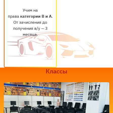
Обучение на права
проводят
опытные
педагоги и
инструкторы
— 97 %
курсантов сдают
теорию и практику с 1
попытки.
Классы