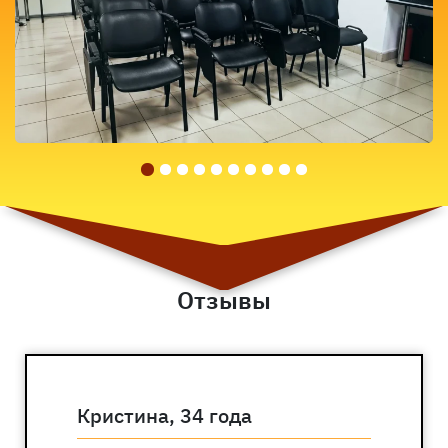
Отзывы
Андрей, 29 лет
Вы видели, сколько стоит обучение в
других автошколах Санкт-
Петербурга?! 😱 Цены выше, еще и
бензин отдельно оплачивается. Я уже
умел водить, но нужно было именно
отучиться. Выбрал эту автошколу из-
за разумного ценника. Но хочу
сказать, здесь вообще все на уровне
— и расценки, и качество. Из моей
группы все ребята отстрелялись на
экзаменах с первого раза. Молодцы,